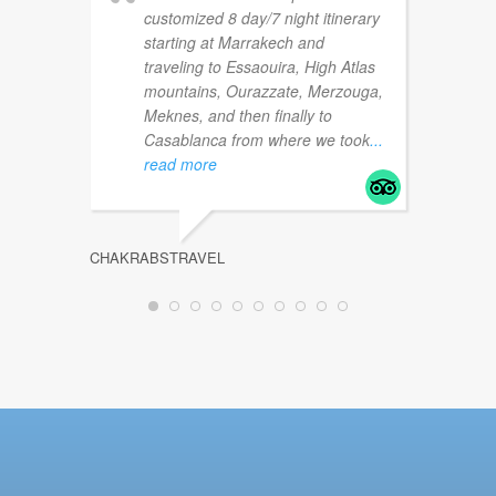
customized 8 day/7 night itinerary
starting at Marrakech and
traveling to Essaouira, High Atlas
mountains, Ourazzate, Merzouga,
Meknes, and then finally to
TAYLO
Casablanca from where we took
...
read more
CHAKRABSTRAVEL