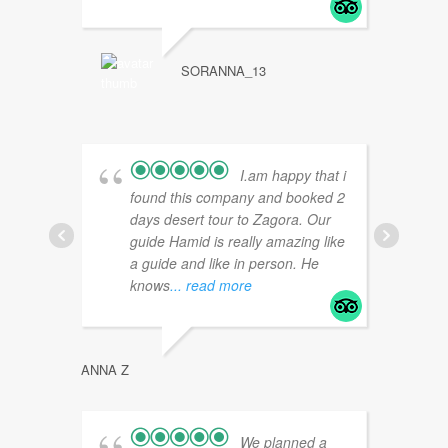
A
SORANNA_13
I.am happy that i
found this company and booked 2
days desert tour to Zagora. Our
guide Hamid is really amazing like
a guide and like in person. He
knows
... read more
SUMME
ANNA Z
We planned a