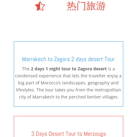
热门旅游

Marrakech to Zagora 2 days desert Tour
The
2 days 1 night tour to Zagora desert
is a
condensed experience that lets the traveller enjoy a
big part of Morocco’s landscapes, geography and
lifestyles. The tour takes you from the metropolitan
city of Marrakech to the perched berber villages
3 Days Desert Tour to Merzouga