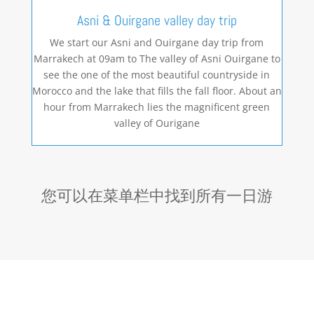
Asni & Ouirgane valley day trip
We start our Asni and Ouirgane day trip from
Marrakech at 09am to The valley of Asni Ouirgane to
see the one of the most beautiful countryside in
Morocco and the lake that fills the fall floor. About an
hour from Marrakech lies the magnificent green
valley of Ourigane
您可以在菜单栏中找到所有一日游