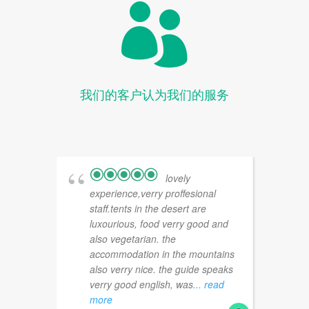

我们的客户认为我们的服务
lovely
experience,verry proffesional
staff.tents in the desert are
luxourious, food verry good and
also vegetarian. the
accommodation in the mountains
also verry nice. the guide speaks
verry good english, was
... read
more