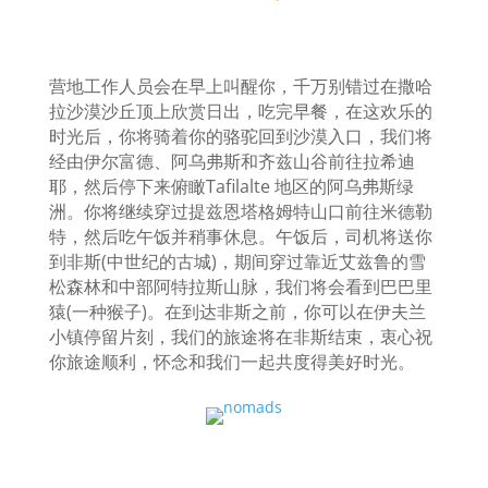
营地工作人员会在早上叫醒你，千万别错过在撒哈
拉沙漠沙丘顶上欣赏日出，吃完早餐，在这欢乐的
时光后，你将骑着你的骆驼回到沙漠入口，我们将
经由伊尔富德、阿乌弗斯和齐兹山谷前往拉希迪
耶，然后停下来俯瞰Tafilalte
地区的阿乌弗斯绿
洲。你将继续穿过提兹恩塔格姆特山口前往米德勒
特，然后吃午饭并稍事休息。午饭后，司机将送你
到非斯
(
中世纪的古城
)
，期间穿过靠近艾兹鲁的雪
松森林和中部阿特拉斯山脉，我们将会看到巴巴里
猿
(
一种猴子
)
。在到达非斯之前，你可以在伊夫兰
小镇停留片刻，我们的旅途将在非斯结束，衷心祝
你旅途顺利，怀念和我们一起共度得美好时光。