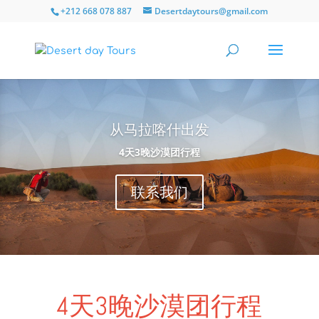
+212 668 078 887
Desertdaytours@gmail.com
从马拉喀什出发
4
天
3
晚沙漠团行程
联系我们
4天3晚沙漠团行程