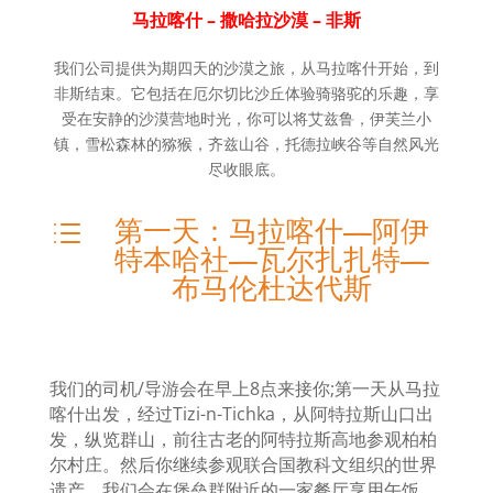
马拉喀什
– 撒哈拉沙漠 – 非斯
我们公司提供为期四天的沙漠之旅，从马拉喀什开始，到
非斯结束。它包括在厄尔切比沙丘体验骑骆驼的乐趣，享
受在安静的沙漠营地时光，你可以将艾兹鲁，伊芙兰小
镇，雪松森林的猕猴，齐兹山谷，托德拉峡谷等自然风光
尽收眼底。
第一天：马拉喀什—阿伊
d
特本哈社—瓦尔扎扎特—
布马伦杜达代斯
我们的司机/
导游会在早上
8
点来接你
;
第一天从马拉
喀什出发，经过
Tizi-n-Tichka
，从阿特拉斯山口出
发，纵览群山，前往古老的阿特拉斯高地参观柏柏
尔村庄。然后你继续参观联合国教科文组织的世界
遗产，我们会在堡垒群附近的一家餐厅享用午饭，