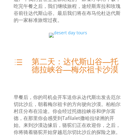
吃完午餐之后，我们继续旅程，途经斯库拉和玫瑰
谷前往达代斯山谷。最后我们将在布马伦杜达代斯
的一家标准旅馆过夜。
第二天：达代斯山谷—托
d
德拉峡谷—梅尔祖卡沙漠
早餐后，你的司机会开车送你从达代斯出发去厄尔
切比沙丘，朝着梅尔祖卡的方向驶向沙漠。柏柏尔
村庄分布在沿途。你会经过托德拉峡谷和伊尔富
德，在那里你会感受到Tafilalet
撒哈拉绿洲的开
始。来到沙漠边缘后，骆驼们正在欢迎你，之后，
你将骑着骆驼开始穿越厄尔切比沙丘的探险之旅。