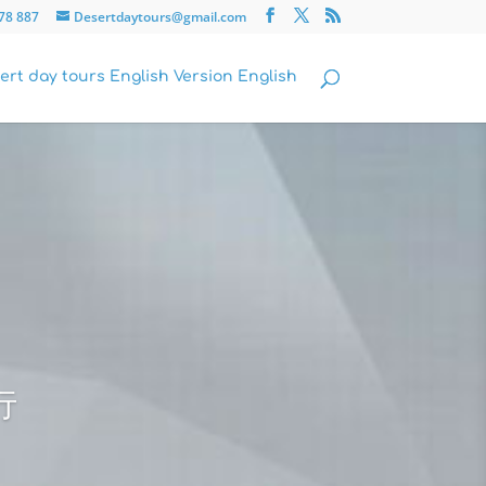
78 887
Desertdaytours@gmail.com
English
行