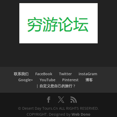
联系我们
FaceBook
Twitter
instaGram
Google+
YouTube
Pinterest
博客
| 自定义您自己的旅行 ?
© Desert Day Tours.Cn ALL RIGHTS RESERVED.
COPYRIGHT. Designed by
Web Dono