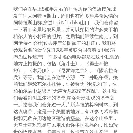
我们会在早上8
点半左右的时候从你的酒店接你
,出
发前往大阿特拉斯山，周围也有许多摩洛哥风情的
阿特拉斯山群,穿过Tizi N´Tichka山口，我们会停留
一下看下全景地貌风景，并可以拍摄的许多关于柏
柏尔人的小村庄的照片。之后我们继续往南走，到
阿伊特本哈社(过去用于筑防御工的村庄)，我们将
参观著名的堡垒(在1986年被联合国教科文组织宣
布为世界遗产)。许多著名的电影都是在这个壮观的
地方上拍摄的，包括《角斗士》、《勇士斗恺
撒》、《木乃伊》、《尼罗河之宝》、《撒哈拉奇
兵》等等。我们会在这里小憩一下，并吃午餐。接
着我们继续瓦尔扎扎特，也被称为“沙漠之门”，在
柏柏尔语中意思是“无声无息或没有战乱”。这里我
们会看到陶里尔特的堡垒,摩洛哥最壮观的堡垒之
一。接着我们会穿过一大片斯库拉的棕榈树林，到
达玫瑰谷，这是一个美丽的地方，有70多万棵棕榈
树和无数在周边地区建造的堡垒。在这个山谷里，
大马士革玫瑰是可以用来做许多护肤品的，比如珍
贵的玫瑰水等。每年五月，玫瑰节在这里举行，是