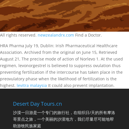
All rights reserved.
newzealandrx.com
Find a Doctor.
HRA Pharma July 19, Dublin: Irish Pharmaceutical Healthcare
Association. Archived from the original on June 15, Retrieved
August 21, The precise mode of action of Norlevo 1. At the used
regimen, levonorgestrel is believed to suppress ovulation thus
preventing fertilization if the intercourse has taken place in the
preovulatory phase when the likelihood of fertilization is the
highest.
levitra malaysia
It could also prevent implantation.
Desert Day Tours.cn
沙漠一日游是一个专门的旅行社，在组织日/天的所有摩洛
哥景点之旅，一个美丽的沙漠地方，我们尽量尽可能地帮
助游牧民族家庭