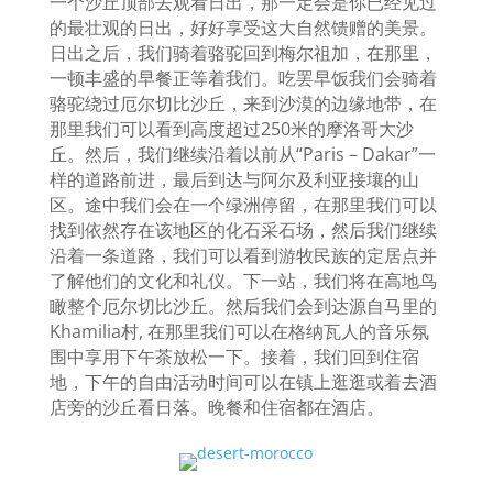
一个沙丘顶部去观看日出，那一定会是你已经见过
的最壮观的日出，好好享受这大自然馈赠的美景。
日出之后，我们骑着骆驼回到梅尔祖加，在那里，
一顿丰盛的早餐正等着我们。吃罢早饭我们会骑着
骆驼绕过厄尔切比沙丘，来到沙漠的边缘地带，在
那里我们可以看到高度超过
250
米的摩洛哥大沙
丘。然后，我们继续沿着以前从“
Paris – Dakar
”一
样的道路前进，最后到达与阿尔及利亚接壤的山
区。途中我们会在一个绿洲停留，在那里我们可以
找到依然存在该地区的化石采石场，然后我们继续
沿着一条道路，我们可以看到游牧民族的定居点并
了解他们的文化和礼仪。下一站，我们将在高地鸟
瞰整个厄尔切比沙丘。然后我们会到达源自马里的
Khamilia
村
,
在那里我们可以在格纳瓦人的音乐氛
围中享用下午茶放松一下。接着，我们回到住宿
地，下午的自由活动时间可以在镇上逛逛或着去酒
店旁的沙丘看日落。晚餐和住宿都在酒店。