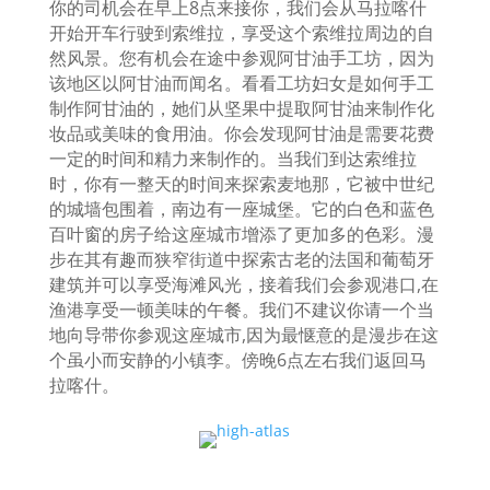
你的司机会在早上8
点来接你，我们会从马拉喀什
开始开车行驶到索维拉，享受这个索维拉周边的自
然风景。您有机会在途中参观阿甘油手工坊，因为
该地区以阿甘油而闻名。看看工坊妇女是如何手工
制作阿甘油的，她们从坚果中提取阿甘油来制作化
妆品或美味的食用油。你会发现阿甘油是需要花费
一定的时间和精力来制作的。当我们到达索维拉
时，你有一整天的时间来探索麦地那，它被中世纪
的城墙包围着，南边有一座城堡。它的白色和蓝色
百叶窗的房子给这座城市增添了更加多的色彩。漫
步在其有趣而狭窄街道中探索古老的法国和葡萄牙
建筑并可以享受海滩风光，接着我们会参观港口
,
在
渔港享受一顿美味的午餐。我们不建议你请一个当
地向导带你参观这座城市
,
因为最惬意的是漫步在这
个虽小而安静的小镇李。傍晚
6
点左右我们返回马
拉喀什。