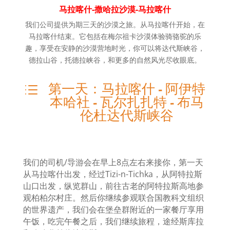
马拉喀什
-撒哈拉沙漠-马拉喀什
我们公司提供为期三天的沙漠之旅。从马拉喀什开始，在
马拉喀什结束。它包括在梅尔祖卡沙漠体验骑骆驼的乐
趣，享受在安静的沙漠营地时光，你可以将达代斯峡谷，
德拉山谷，托德拉峡谷，和更多的自然风光尽收眼底。
第一天：马拉喀什 - 阿伊特
d
本哈社 - 瓦尔扎扎特 - 布马
伦杜达代斯峡谷
我们的司机/导游会在早上8点左右来接你，第一天
从马拉喀什出发，经过Tizi-n-Tichka，从阿特拉斯
山口出发，纵览群山，前往古老的阿特拉斯高地参
观柏柏尔村庄。然后你继续参观联合国教科文组织
的世界遗产，我们会在堡垒群附近的一家餐厅享用
午饭，吃完午餐之后，我们继续旅程，途经斯库拉